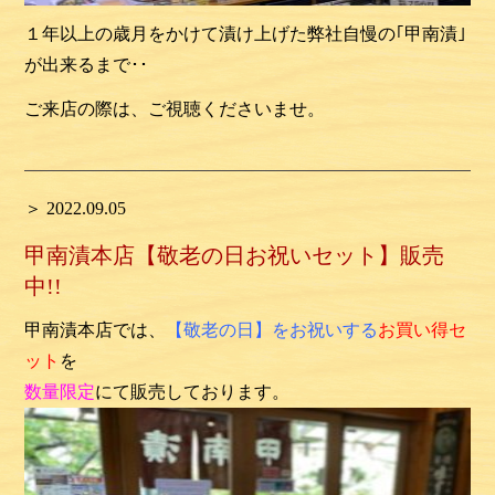
１年以上の歳月をかけて漬け上げた弊社自慢の｢甲南漬｣
が出来るまで･･
ご来店の際は、ご視聴くださいませ。
＞ 2022.09.05
甲南漬本店【敬老の日お祝いセット】販売
中!!
甲南漬本店では、
【敬老の日】をお祝いする
お買い得セ
ット
を
数量限定
にて販売しております。