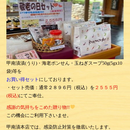
甲南漬漬(うり)・海老ポンせん・玉ねぎスープ50g(5gx10
袋)等を
お買い得セット
にしております。
・セット売価：通常２８９６円（税込）を
２５５５円
(税込)
にてご奉仕。
感謝の気持ちをこめた贈り物!!
この機会にご利用下さいませ。
甲南漬本店では、感染防止対策を徹底いたします。