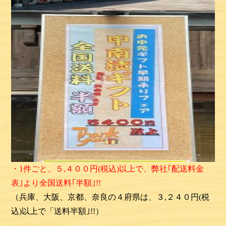
・1件ごと、５,４００円(税込)以上で、弊社｢配送料金
表｣より
全国送料｢半額｣
!!
（兵庫、大阪、京都、奈良の４府県は、３,２４０円(税
込)以上で「送料半額｣
!!
）