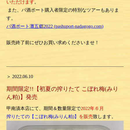
いただけます
。
また、パ酒ポート購入者限定の特別なツアーもありま
す。
パ酒ポート灘五郷2022 (pashuport-nadagogo.com)
販売終了前にぜひお買い求めくださいませ！
＞ 2022.06.10
期間限定!!【初夏の搾りたて こぼれ梅(みり
ん粕)】発売
甲南漬本店にて、期間＆数量限定で
2022年６月
搾りたての
【こぼれ梅(みりん粕)】
を販売
致します。