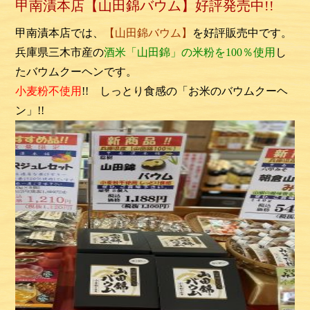
甲南漬本店【山田錦バウム】好評発売中!!
甲南漬本店では、
【山田錦バウム】
を好評販売中です。
兵庫県三木市産の
酒米「山田錦」の米粉を100％使用
し
たバウムクーヘンです。
小麦粉不使用
!!
しっとり食感の「お米のバウムクーヘ
ン」
!!