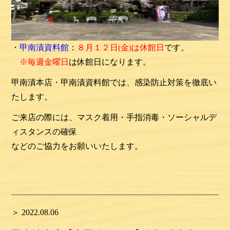
・
甲南漬資料館
：
８月１２日(金)は休館日
です。
※毎週金曜日
は休館日になります。
甲南漬本店
・甲南漬資料館では、感染防止対策を徹底い
たします。
ご来店の際には、マスク着用・手指消毒・ソーシャルデ
ィスタンスの確保
などのご協力をお願いいたします。
＞ 2022.08.06