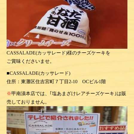
CASSALADE(カッサレード)様のチーズケーキを
ご賞味くださいませ。
■CASSALADE(カッサレード)
住所：東灘区住吉宮町７丁目2-10 OCビル1階
※
甲南漬本店
では、｢塩あまざけレアチーズケーキ
｣は
販
売しておりません。