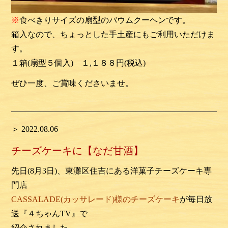
※
食べきりサイズの扇型のバウムクーヘンです。
箱入なので、ちょっとした手土産にもご利用いただけま
す。
１箱(扇型５個入) １,１８８円(税込)
ぜひ一度、ご賞味くださいませ。
＞ 2022.08.06
チーズケーキに【なだ甘酒】
先日(8月3日)、東灘区住吉にある洋菓子チーズケーキ専
門店
CASSALADE(カッサレード)様のチーズケーキ
が毎日放
送『４ちゃんTV』で
紹介されました。