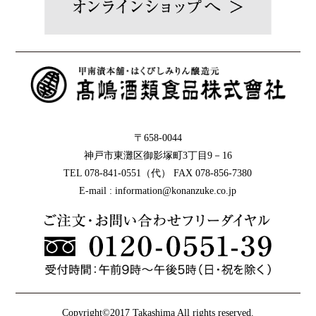
〒658-0044
神戸市東灘区御影塚町3丁目9－16
TEL 078-841-0551（代） FAX 078-856-7380
E-mail : information@konanzuke.co.jp
Copyright©2017 Takashima All rights reserved.