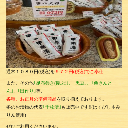
通常１０８０円(税込)を
９７２円(税込)でご奉仕
また、その他
｢昆布巻き(慶ぶ)｣、｢黒豆｣、｢栗きんと
ん｣、｢田作り｣
等、
各種、お正月の準備商品
を取り揃えております。
冬のお漬物の代表
｢千枚漬｣
も販売中です!!
(はくびし本み
りん使用)
ぜひご利用くださいませ。