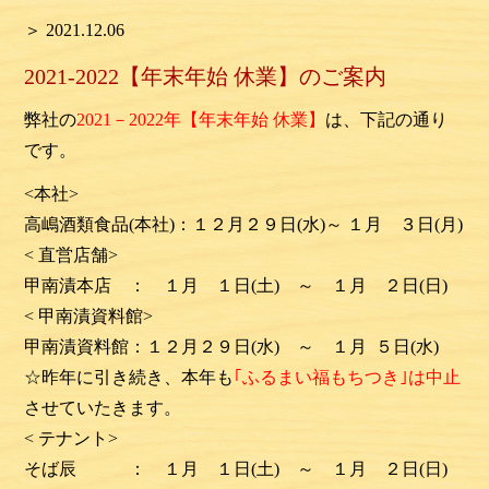
＞ 2021.12.06
2021-2022【年末年始 休業】のご案内
弊社の
2021－2022年【年末年始 休業】
は、下記の通り
です。
<本社>
高嶋酒類食品(本社)：１２月２９日(水)～ １月 ３日(月)
< 直営店舗>
甲南漬本店 ： １月 １日(土) ～ １月 ２日(日)
< 甲南漬資料館>
甲南漬資料館：１２月２９日(水) ～ １月 ５日(水)
☆昨年に引き続き、
本年も
｢ふるまい福もちつき｣
は中止
させていたきます。
< テナント>
そば辰 ： １月 １日(土) ～ １月 ２日(日)