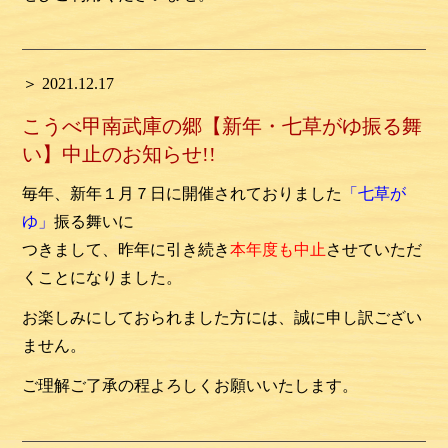
＞ 2021.12.17
こうべ甲南武庫の郷【新年・七草がゆ振る舞
い】中止のお知らせ!!
毎年、新年１月７日に開催されておりました
「七草が
ゆ」
振る舞い
に
つきまして、昨年に引き続き
本年度も
中
止
させ
ていただ
くことになりました。
お楽しみにしておられました方には、誠に申し訳ござい
ません。
ご理解ご了承の程よろしくお願いいたします。