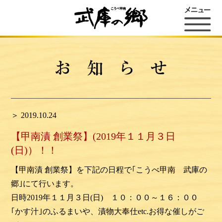
＞ 2019.10.24
【甲南漬 創業祭】(2019年１１月３日
(日)）！！
【甲南漬 創業祭】を下記の日程で｢こうべ甲南 武庫の
郷｣にて行います。
日時2019年１１月３日(日) １０：００～１６：００
｢かす汁｣のふるまいや、漬物大奉仕etc.お得な催しがご