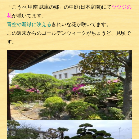
「こうべ 甲南 武庫の郷」の
中庭(日本庭園)
にて
ツツジの
花
が咲いてます。
青空や新緑に映える
きれいな花が咲いてます。
この週末からのゴールデンウィークがちょうど、見頃で
す。