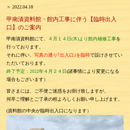
＞ 2022.04.18
甲南漬資料館・館内工事に伴う【臨時出入
口】のご案内
甲南漬資料館にて、
４月１４日(木)より館内補修工事
を
行っております。
それに伴い、
写真の通り｢出入口｣を臨時
で設けさせてい
ただいております。
終了予定：2022年４月２４日
(諸事情により変更になる
場合もございます）
皆さまには、ご不便ご迷惑をお掛け致しますが、
何卒ご理解とご了承の程よろしくお願い申し上げます。
(資料館の中央が臨時出入口になります）