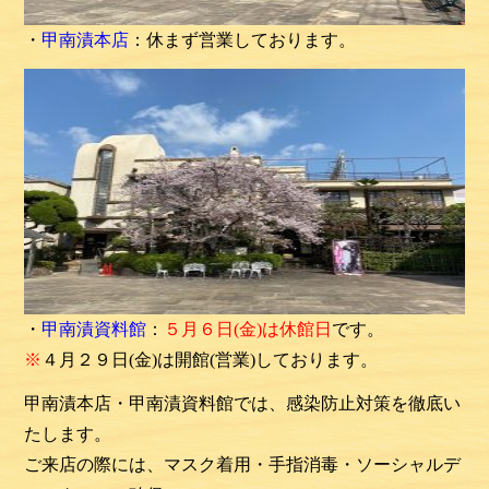
・
甲南漬本店
：休まず営業しております。
・
甲南漬資料館
：
５月６日(金)は休館日
です。
※
４月２９日(金)は開館(営業)しております。
甲南漬本店・甲南漬資料館では、感染防止対策を徹底い
たします。
ご来店の際には、マスク着用・手指消毒・ソーシャルデ