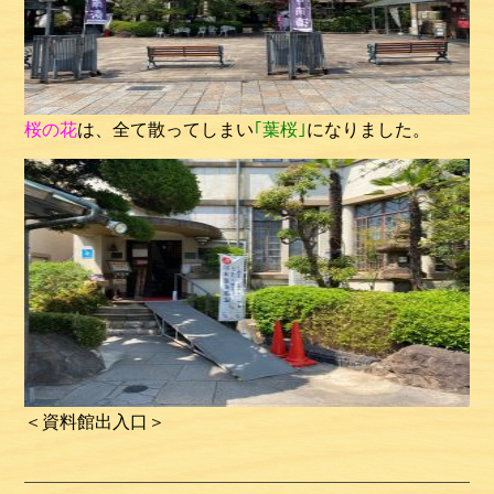
桜の花
は、全て散ってしまい
｢葉桜｣
になりました。
＜資料館出入口＞