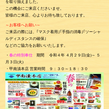
を取り揃えました。
この機会にご来店くださいませ。
皆様のご来店、心よりお待ち致しております。
～お客様へお願い～
ご来店の際には、｢マスク着用｣｢手指の消毒｣｢ソーシャ
ルディスタンスの確保｣
などのご協力をお願いいたします。
・
春の特別奉仕
期間 令和４年 ４月２９日(金)～ ５
月３日(火)
・甲南漬本店 営業時間 ９：３０～１８：３０