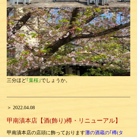
三分ほど
｢葉桜｣
でしょうか。
＞ 2022.04.08
甲南漬本店【酒(飾り)樽・リニューアル】
甲南漬本店の店頭に飾っております
灘の酒蔵の｢樽(タ