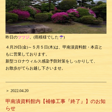
昨日の
ツツジ
。(雨模様でした
)
４月29日(金)～５月５日(木)は、甲南漬資料館・本店と
もに営業しております。
新型コロナウィルス感染予防対策をしっかりして、
お散歩がてらお越し下さいませ。
＞ 2022.04.20
甲南漬資料館内【補修工事『終了』】のお知
らせ