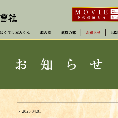
はくびし 本みりん
海の幸
武庫の郷
お知らせ
お問
＞ 2025.04.01