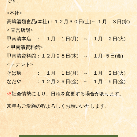
です。
<本社>
高嶋酒類食品(本社)：１２月３０日(土)～ １月 ３日(水)
< 直営店舗>
甲南漬本店 ： １月 １日(月) ～ １月 ２日(火)
< 甲南漬資料館>
甲南漬資料館：１２月２８日(木) ～ １月 ５日(金)
< テナント>
そば辰 ： １月 １日(月) ～ １月 ２日(火)
なだや ：１２月２９日(金) ～ １月 ５日(金)
※
社会情勢により、日程を変更する場合があります。
来年もご愛顧の程よろ
しくお願いいたします。