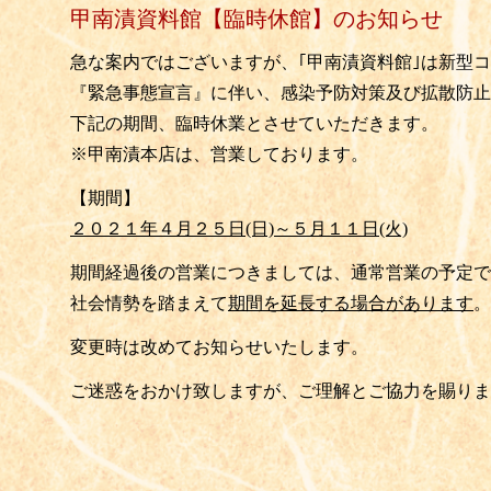
甲南漬資料館【臨時休館】のお知らせ
急な案内ではございますが、｢甲南漬資料館｣は新型
『緊急事態宣言』に伴い、感染予防対策及び拡散防止
下記の期間、
臨時休業
とさせていただきます。
※甲南漬本店は、営業しております。
【期間】
２０２１年４月２５日(日)～５月１１日(火)
期間経過後の営業につきましては、通常営業の予定で
社会情勢を踏まえて
期間を延長する場合が
あります
。
変更時は改めてお知らせいたします。
ご迷惑をおかけ致しますが、ご理解とご協力を賜りま