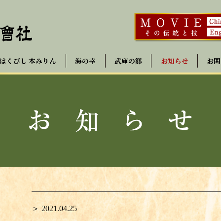
はくびし 本みりん
海の幸
武庫の郷
お知らせ
お問
＞ 2021.04.25