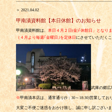
＞ 2021.04.02
甲南漬資料館【本日休館】のお知らせ
甲南漬資料館は
、
本日４月２日(金)｢休館日」となり
（４月より毎週｢金曜日｣を定休日
にさせていただくこ
武庫の郷広
※
甲南漬本店は、通常通り(9：30～18:30)営業して
大変ご不便ご迷惑をおかけ致し、誠に申し訳ございま