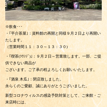
※飲食･･･
・｢平介茶屋｣：資料館の再開と同様９月２日より再開い
たします。
（営業時間１１：３０～１３：３０)
・｢喫茶(ﾗｳﾝｼﾞ)｣：９月２日～営業致します。一部、ご提
供できない商品が
ございます。ご了承の程よろしくお願いいたします。
・｢酒泉 木瓜｣：閉店致しました。
永らくのご愛顧、誠にありがとうございました。
新型コロナウィルスの感染予防対策として、ご来館・ご
来店時には、