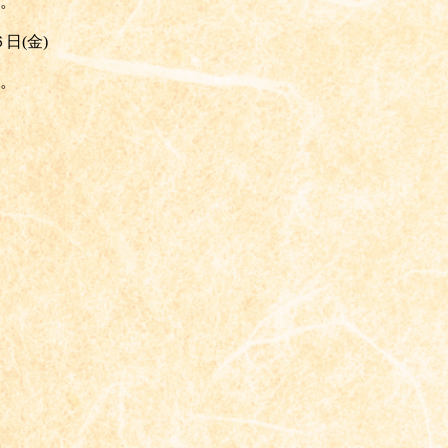
す。
日(金)
。