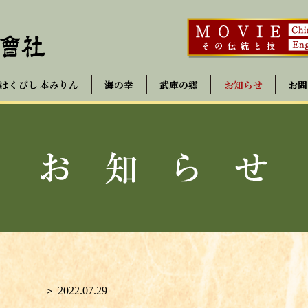
はくびし 本みりん
海の幸
武庫の郷
お知らせ
お問
＞ 2022.07.29