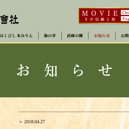
はくびし 本みりん
海の幸
武庫の郷
お知らせ
お問
＞ 2018.04.27