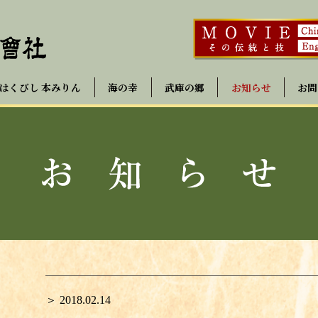
はくびし 本みりん
海の幸
武庫の郷
お知らせ
お問
＞ 2018.02.14