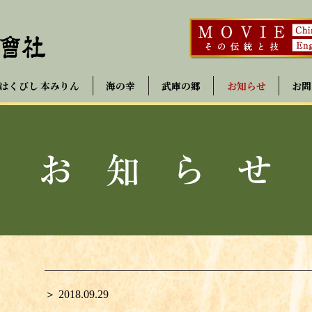
はくびし 本みりん
海の幸
武庫の郷
お知らせ
お問
＞ 2018.09.29