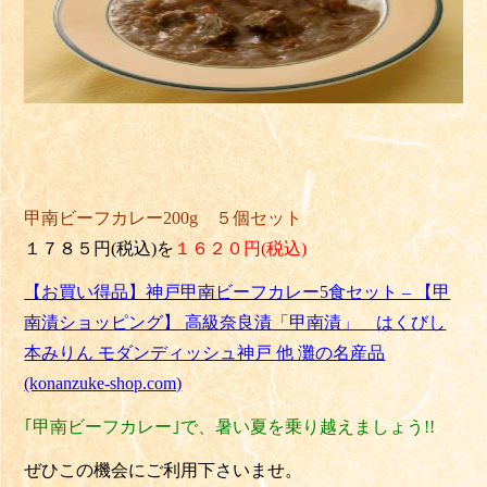
甲南ビーフカレー200g ５個セット
１７８５円(税込)を
１６２０円(税込)
【お買い得品】神戸甲南ビーフカレー5食セット – 【甲
南漬ショッピング】 高級奈良漬「甲南漬」 はくびし
本みりん モダンディッシュ神戸 他 灘の名産品
(konanzuke-shop.com)
｢甲南ビーフカレー｣で、暑い夏を乗り越えましょう
!!
ぜひこの機会にご利用下さいませ。