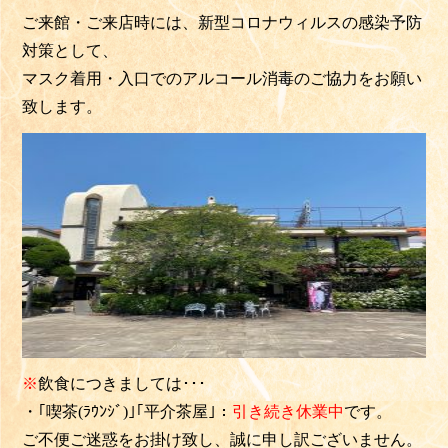
ご来館・ご来店時には、
新型コロナウィルスの感染予防
対策として、
マスク着用・入口でのアルコール消毒のご協力をお願い
致します。
※
飲食につきましては･･･
・
｢喫茶(ﾗｳﾝｼﾞ)｣
｢平介茶屋｣：
引き続き
休業中
です。
ご不便ご迷惑をお掛け致し、誠に申し訳ございません。