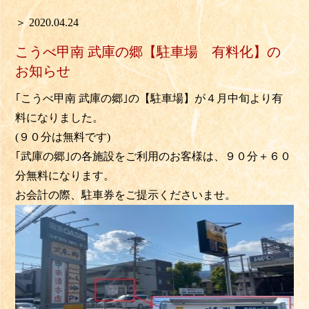
＞ 2020.04.24
こうべ甲南 武庫の郷【駐車場 有料化】の
お知らせ
｢こうべ甲南 武庫の郷｣の【駐車場】が４月中旬より有
料になりました。
(９０分は無料です)
｢武庫の郷｣の
各施設をご利用のお客様は、９０分＋６０
分無料
になります。
お会計の際、駐車券をご提示くださいませ。