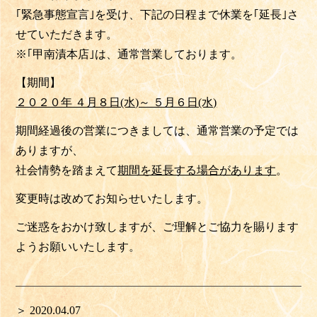
｢緊急事態宣言｣を受け、
下記の日程まで休業を｢延長｣
さ
せていただきます。
※｢甲南漬本店｣は、通常営業しております。
【期間】
２０２０年 ４月８日(水)～ ５月６日(水)
期間経過後の営業につきましては、通常営業の予定では
ありますが、
社会情勢を踏まえて
期間を延長する場合が
あります
。
変更時は改めてお知らせいたします。
ご迷惑をおかけ致しますが、ご理解とご協力を賜ります
ようお願いいたします。
＞ 2020.04.07