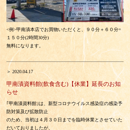
<例>甲南漬本店でお買物いただくと、９０分＋６０分=
１５０分(2時間30分)
無料になります。
＞ 2020.04.17
甲南漬資料館(飲食含む)【休業】延長のお知
らせ
｢甲南漬資料館｣は、新型コロナウイルス感染症の感染予
防対策及び拡散防止
のため、当初は４月３０日までを
臨時休業
とさせていた
だいておりましたが、