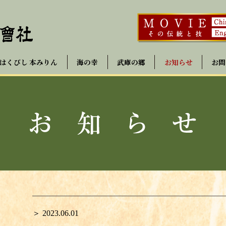
はくびし 本みりん
海の幸
武庫の郷
お知らせ
お問
＞ 2023.06.01