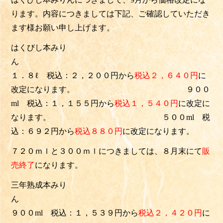
ります。内容につきましては下記、ご確認していただき
ます様お願い申し上げます。
はくびし本みり
１．８ℓ 税込：２，２００円から
税込２，６４０円
に
改定になります。 ９００
ml 税込：１，１５５円から
税込１，５４０円
に改定に
なります。 ５００ml 税
込：６９２円から
税込８８０円
に改定になります。
７２０ｍｌと３００ｍｌにつきましては、８月末にて
販
売終了
になります。
三年熟成本みり
９００ml 税込：１，５３９円から
税込２，４２０円
に