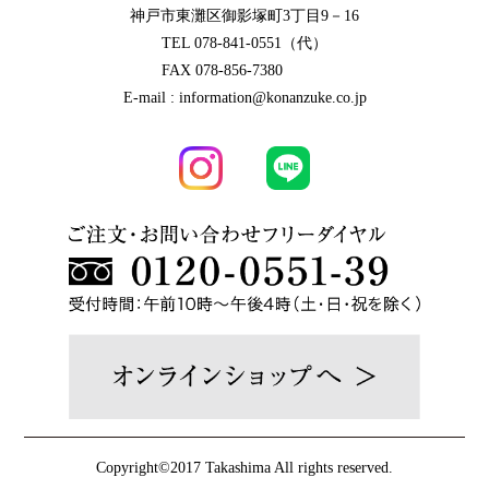
神戸市東灘区御影塚町3丁目9－16
TEL 078-841-0551（代）
FAX 078-856-7380
E-mail : information@konanzuke.co.jp
Copyright©2017 Takashima All rights reserved.