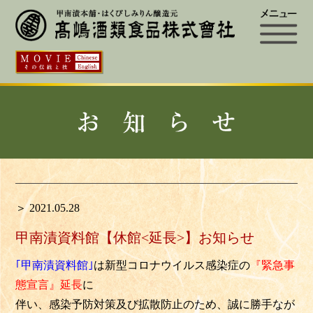
＞ 2021.05.28
甲南漬資料館【休館<延長>】お知らせ
｢甲南漬資料館｣
は新型コロナウイルス感染症の
『緊急事
態宣言』延長
に
伴い、感染予防対策及び拡散防止のため、誠に勝手なが