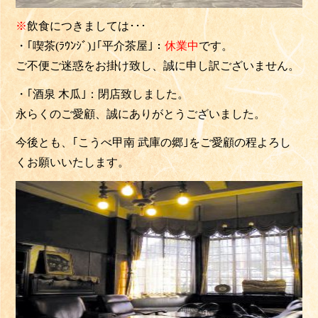
※
飲食につきましては･･･
・
｢喫茶(ﾗｳﾝｼﾞ)｣
｢平介茶屋｣：
休業中
です。
ご不便ご迷惑をお掛け致し、誠に申し訳ございません。
・｢酒泉 木瓜｣：閉店致しました。
永らくのご愛顧、誠にありがとうございました。
今後とも、｢こうべ甲南 武庫の郷｣をご愛顧の程よろし
くお願いいたします。