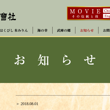
はくびし 本みりん
海の幸
武庫の郷
お知らせ
お問
＞ 2018.08.01