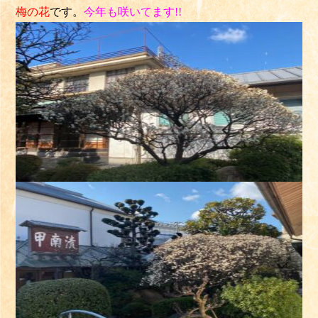
梅の花
です。
今年も
咲いてます!!