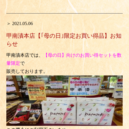
＞ 2021.05.06
甲南漬本店【｢母の日｣限定お買い得品】お知
らせ
甲南漬本店では、
【母の日】向けのお買い得セット
を
数
量限定
で
販売しております。