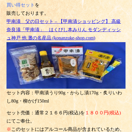
買い得セット
を
販売しております。
甲南漬 父の日セット – 【甲南漬ショッピング】 高級
奈良漬「甲南漬」 はくびし本みりん モダンディッシ
ュ神戸 他 灘の名産品 (konanzuke-shop.com)
セット内容：甲南漬うり90g・からし漬170g・炙りいわ
し80g・柳かげ150ml
セット売価：通常２１６６円(税込)を
１８００円(税込)
にてご奉仕。
※
このセットにはアルコール商品が含まれているため、