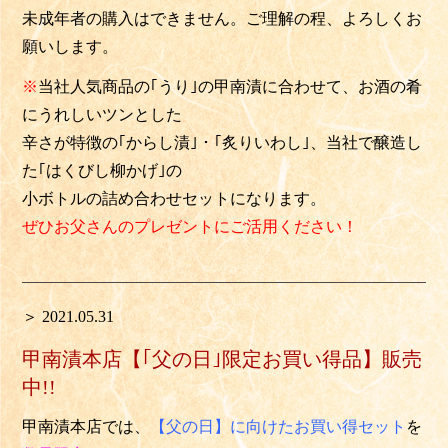
未成年者の購入はできません。ご理解の程、よろしくお
願いします。
※
当社人気商品の｢うり｣の甲南漬に合わせて、お酒の肴
にうれしいツンとした
辛さが特徴の｢からし漬｣・｢炙りいわし｣、当社で醸造し
た｢はくびし柳かげ｣の
小ボトルの詰め合わせセットになります。
ぜひお父さんのプレゼントにご活用ください！
＞ 2021.05.31
甲南漬本店【｢父の日｣限定お買い得品】販売
中!!
甲南漬本店では、
【父の日】に向けたお買い得セット
を