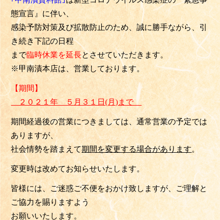
態宣言』に伴い、
感染予防対策及び拡散防止のため、誠に勝手ながら、引
き続き下記の日程
まで
臨時休業を延長
とさせていただきます。
※甲南漬本店は、営業しております。
【期間】
２０２１年 ５月３１日(月)まで
期間経過後の営業につきましては、通常営業の予定では
ありますが、
社会情勢を踏まえて
期間を変更する場合が
あります
。
変更時は改めてお知らせいたします。
皆様には、ご迷惑ご不便をおかけ致しますが、ご理解と
ご協力を賜りますよう
お願いいたします。