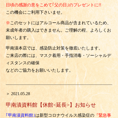
日頃の感謝の意をこめて｢父の日｣のプレゼントに!!
この機会にご利用下さいませ。
※
このセットにはアルコール商品が含まれているため、
未成年者の購入はできません。ご理解の程、よろしくお
願いします。
甲南漬本店では、感染防止対策を徹底いたします。
ご来店の際には、マスク着用・手指消毒・ソーシャルデ
ィスタンスの確保
などのご協力をお願いいたします。
＞ 2021.05.28
甲南漬資料館【休館<延長>】お知らせ
｢甲南漬資料館｣
は新型コロナウイルス感染症の
『緊急事