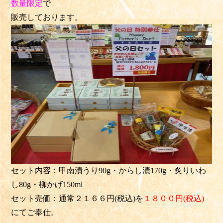
数量限定
で
販売しております。
セット内容：甲南漬うり90g・からし漬170g・炙りいわ
し80g・柳かげ150ml
セット売価：通常２１６６円(税込)を
１８００円(税込)
にてご奉仕。