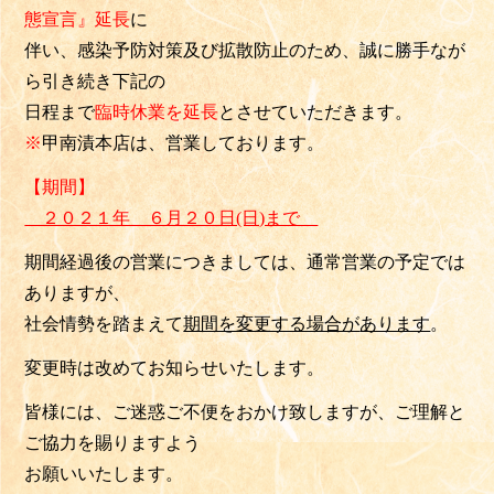
態宣言』延長
に
伴い、感染予防対策及び拡散防止のため、誠に勝手なが
ら引き続き下記の
日程まで
臨時休業を延長
とさせていただきます。
※
甲南漬本店は、営業しております。
【期間】
２０２１年 ６月２０日(日)まで
期間経過後の営業につきましては、通常営業の予定では
ありますが、
社会情勢を踏まえて
期間を変更する場合が
あります
。
変更時は改めてお知らせいたします。
皆様には、ご迷惑ご不便をおかけ致しますが、ご理解と
ご協力を賜りますよう
お願いいたします。