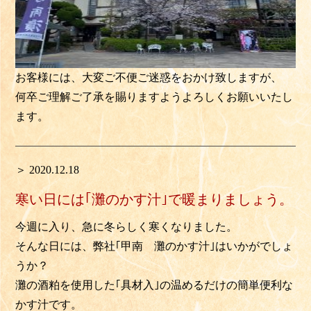
お客様には、大変ご不便ご迷惑をおかけ致しますが、
何卒ご理解ご了承を賜りますようよろしくお願いいたし
ます。
＞ 2020.12.18
寒い日には｢灘のかす汁｣で暖まりましょう。
今週に入り、急に冬らしく寒くなりました。
そんな日には、弊社｢甲南 灘のかす汁｣はいかがでしょ
うか？
灘の酒粕を使用した｢具材入｣の温めるだけの簡単便利な
かす汁です。