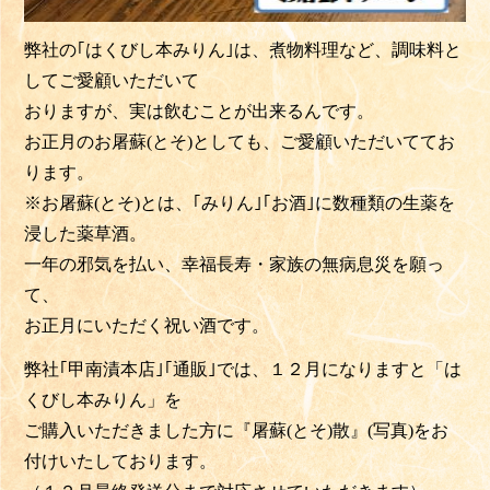
弊社の｢はくびし本みりん｣は、煮物料理など、調味料と
してご愛顧いただいて
おりますが、実は飲むことが出来るんです。
お正月のお屠蘇(とそ)としても、ご愛顧いただいててお
ります。
※お屠蘇(とそ)とは、｢みりん｣｢お酒｣に数種類の生薬を
浸した薬草酒。
一年の邪気を払い、幸福長寿・家族の無病息災を願っ
て、
お正月にいただく祝い酒です。
弊社｢甲南漬本店｣｢通販｣では、１２月になりますと「は
くびし本みりん」を
ご購入いただきました方に『屠蘇(とそ)散』(写真)をお
付けいたしております。