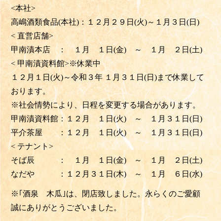
<本社>
高嶋酒類食品(本社)：１２月２９日(火)～１月３日(日)
< 直営店舗>
甲南漬本店 ： １月 １日(金) ～ １月 ２日(土)
< 甲南漬資料館>※休業中
１２月１日(火)～令和３年 １月３１日(日)まで休業して
おります。
※社会情勢により、日程を変更する場合があります。
甲南漬資料館：１２月 １日(火) ～ １月３１日(日)
平介茶屋 ：１２月 １日(火) ～ １月３１日(日)
< テナント>
そば辰 ： １月 １日(金) ～ １月 ２日(土)
なだや ：１２月３１日(木) ～ １月 ６日(水)
※｢酒泉 木瓜｣は、閉店致しました。永らくのご愛顧
誠にありがとうございました。