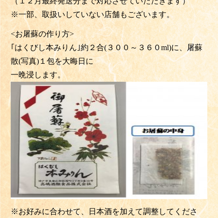
（１２月最終発送分まで対応させていただきます）
※一部、取扱いしていない店舗もございます。
<お屠蘇の作り方>
｢はくびし本みりん｣約２合(３００～３６０ml)に、屠蘇
散(写真)１包を大晦日に
一晩浸します。
※お好みに合わせて、日本酒を加えて調整してくださ