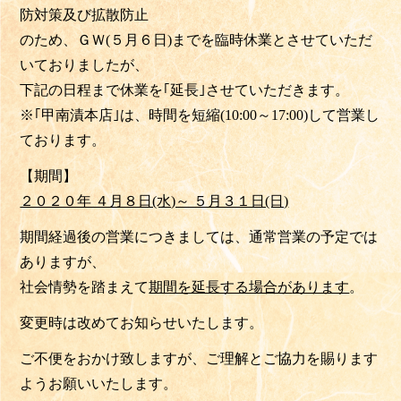
防対策及び拡散防止
のため、ＧＷ(５月６日)までを
臨時休業
とさせていただ
いておりましたが、
下記の日程まで休業を｢延長｣
させていただきます。
※｢甲南漬本店｣は、時間を短縮(10:00～17:00)して営業し
ております。
【期間】
２０２０年 ４月８日(水)～ ５月３１日(日)
期間経過後の営業につきましては、通常営業の予定では
ありますが、
社会情勢を踏まえて
期間を延長する場合が
あります
。
変更時は改めてお知らせいたします。
ご不便をおかけ致しますが、ご理解とご協力を賜ります
ようお願いいたします。