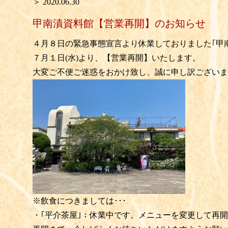
＞ 2020.06.30
甲南漬資料館【営業再開】のお知らせ
４月８日の緊急事態宣言より休業しておりました｢甲
７月１日(水)より、【営業再開】いたします。
大変ご不便ご迷惑をおかけ致し、誠に申し訳ございま
※飲食につきましては･･･
・｢平介茶屋｣：休業中です。メニューを変更して再