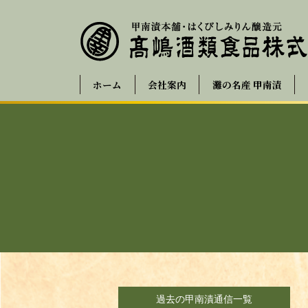
ホーム
会社案内
灘の名産 甲南漬
過去の甲南漬通信一覧