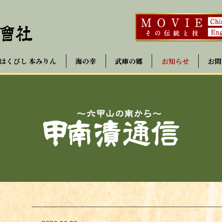
はくびし 本みりん
海の幸
武庫の郷
お知らせ
お問