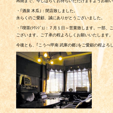
再開まで、今しばらくお待ちいただけますようお願い
・｢酒泉 木瓜｣：閉店致しました。
永らくのご愛顧、誠にありがとうございました。
・｢喫茶(ﾗｳﾝｼﾞ)｣：７月１日～営業致します。一部
ございます。ご了承の程よろしくお願いいたします。
今後とも、｢こうべ甲南 武庫の郷｣をご愛顧の程よろ