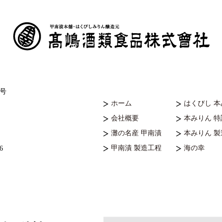
7号
ホーム
はくびし 
会社概要
本みりん 
灘の名産 甲南漬
本みりん 
甲南漬 製造工程
海の幸
6