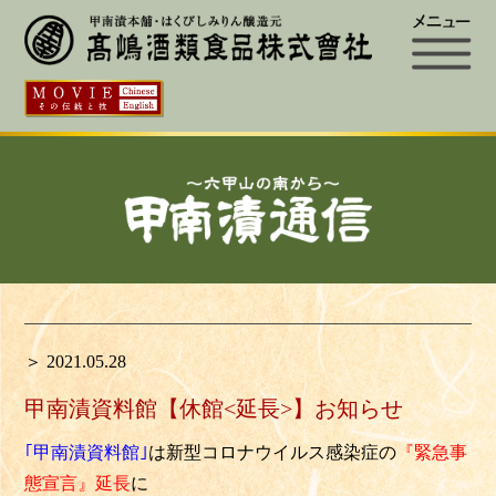
＞ 2021.05.28
甲南漬資料館【休館<延長>】お知らせ
｢甲南漬資料館｣
は新型コロナウイルス感染症の
『緊急事
態宣言』延長
に