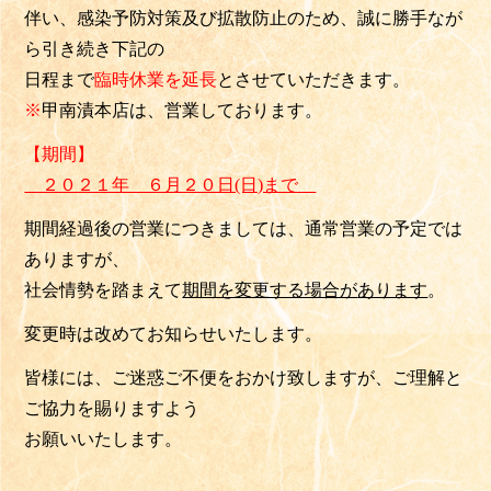
伴い、感染予防対策及び拡散防止のため、誠に勝手なが
ら引き続き下記の
日程まで
臨時休業を延長
とさせていただきます。
※
甲南漬本店は、営業しております。
【期間】
２０２１年 ６月２０日(日)まで
期間経過後の営業につきましては、通常営業の予定では
ありますが、
社会情勢を踏まえて
期間を変更する場合が
あります
。
変更時は改めてお知らせいたします。
皆様には、ご迷惑ご不便をおかけ致しますが、ご理解と
ご協力を賜りますよう
お願いいたします。