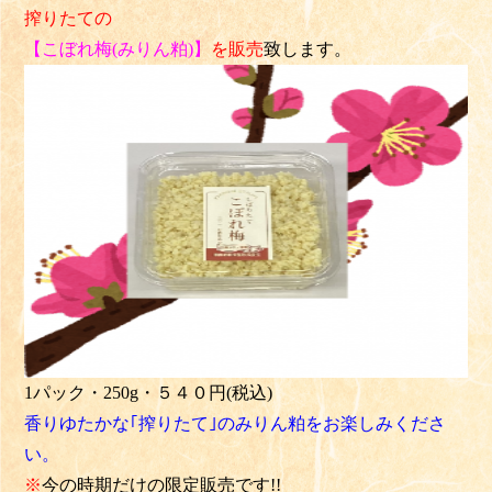
搾りたての
【こぼれ梅(みりん粕)】
を販売
致します。
1パック・250g・５４０円(税込)
香りゆたかな｢搾りたて｣のみりん粕をお楽しみくださ
い。
※
今の時期だけの限定販売です!!