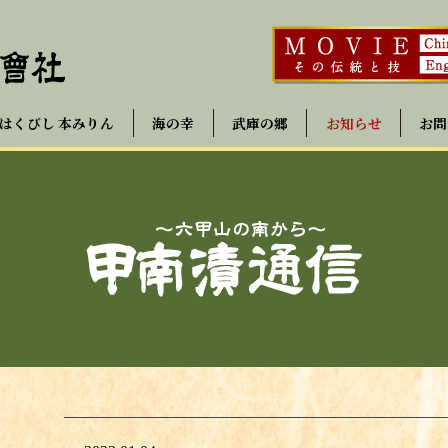
はくびし 本みりん
海の幸
武庫の郷
お知らせ
お問