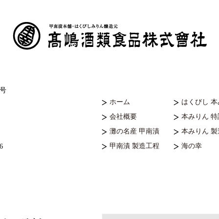
7号
ホーム
はくびし 
会社概要
本みりん 
灘の名産 甲南漬
本みりん 
甲南漬 製造工程
海の幸
6