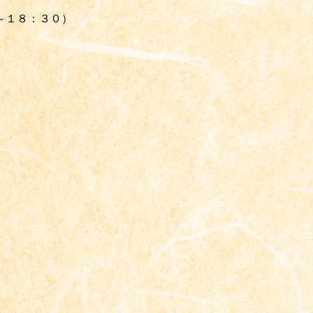
～１８：３０）