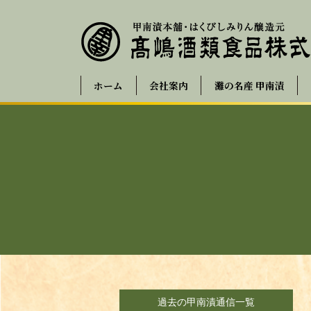
ホーム
会社案内
灘の名産 甲南漬
過去の甲南漬通信一覧