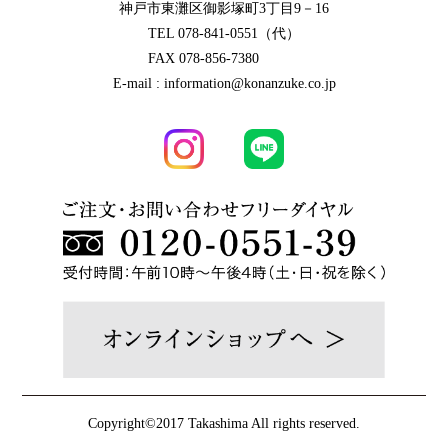
神戸市東灘区御影塚町3丁目9－16
TEL 078-841-0551（代）
FAX 078-856-7380
E-mail : information@konanzuke.co.jp
Copyright©2017 Takashima All rights reserved.