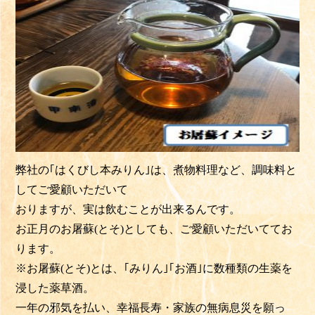
弊社の｢はくびし本みりん｣は、煮物料理など、調味料と
してご愛顧いただいて
おりますが、実は飲むことが出来るんです。
お正月のお屠蘇(とそ)としても、ご愛顧いただいててお
ります。
※お屠蘇(とそ)とは、｢みりん｣｢お酒｣に数種類の生薬を
浸した薬草酒。
一年の邪気を払い、幸福長寿・家族の無病息災を願っ