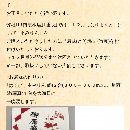
て、
お正月にいただく祝い酒です。
弊社｢甲南漬本店｣｢通販｣では、１２月になりますと「は
くびし本みりん」を
ご購入いただきました方に『屠蘇(とそ)散』(写真)をお
付けいたしております。
（１２月最終発送分まで対応させていただきます）
※一部、取扱いしていない店舗もございます。
<お屠蘇の作り方>
｢はくびし本みりん｣約２合(３００～３６０ml)に、屠蘇
散(写真)１包を大晦日に
一晩浸します。