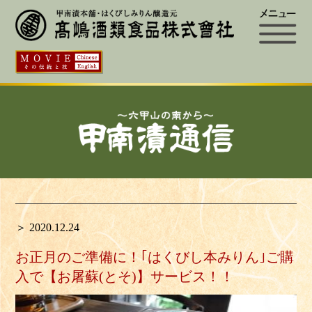
＞ 2020.12.24
お正月のご準備に！｢はくびし本みりん｣ご購
入で【お屠蘇(とそ)】サービス！！