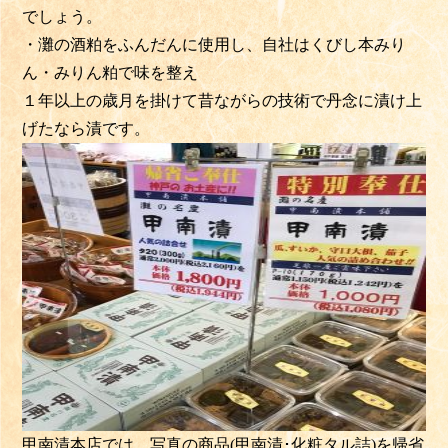
でしょう。
・灘の酒粕をふんだんに使用し、自社はくびし本みり
ん・みりん粕で味を整え
１年以上の歳月を掛けて昔ながらの技術で丹念に漬け上
げたなら漬です。
甲南漬本店では、写真の商品(甲南漬･化粧タル詰)を帰省