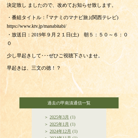
決定致し ましたので、改めてお知らせ致します。
・番組タイトル：｢マナミのマナビ旅｣(関西テレビ)
https://www.ktv.jp/manabitabi/
・放送日：
2019年
９月２１日(土) 朝５：５０～６：０
０
少し早起きして･･･ぜひご視聴下さいませ。
早起きは、三文の徳！？
過去の甲南漬通信一覧
2025年3月
(1)
2025年1月
(1)
2024年12月
(1)