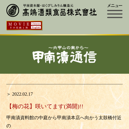
＞ 2022.02.17
【梅の花】咲いてます(満開)!!
甲南漬資料館の中庭から甲南漬本店へ向かう太鼓橋付近
の