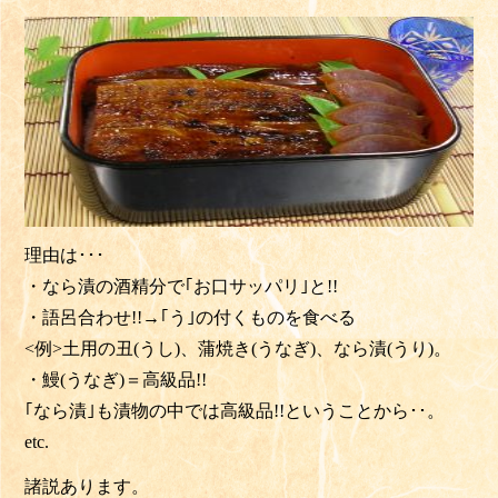
理由は･･･
・なら漬の酒精分で｢お口サッパリ｣と!!
・語呂合わせ
!!→
｢う｣の付くものを食べる
<例>土用の丑(うし)、蒲焼き(うなぎ)、なら漬(うり)。
・鰻
(うなぎ)＝高級品
!!
｢なら漬｣も漬物の中では高級品!!ということから･･。
etc.
諸説あります。