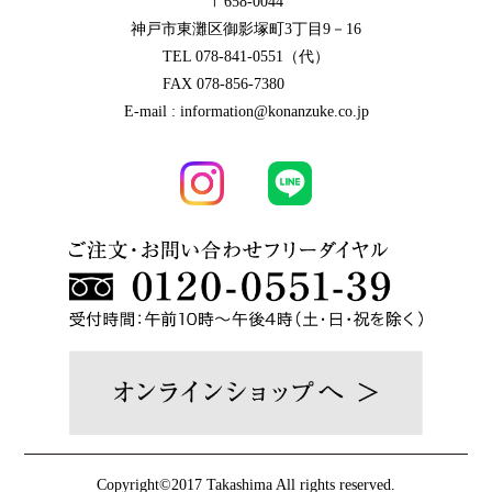
〒658-0044
神戸市東灘区御影塚町3丁目9－16
TEL 078-841-0551（代）
FAX 078-856-7380
E-mail : information@konanzuke.co.jp
Copyright©2017 Takashima All rights reserved.